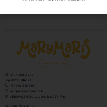
IZVĒLIETIES KLUBU
SIA Kama Grupp
Reģ. 40203206673
+371 66 255 550
akropole@marymaris.lv
AKROPOLE RIGA, Latgales iela 257, Rīga
Правила MaryMaris