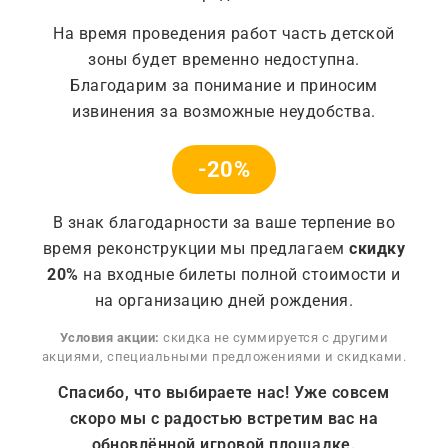
На время проведения работ часть детской
Имя пользователя или Email
*
зоны будет временно недоступна.
Благодарим за понимание и приносим
извинения за возможные неудобства.
Пароль
*
-20%
В знак благодарности за ваше терпение во
время реконструкции мы предлагаем
скидку
Запомнить меня
20%
на входные билеты полной стоимости и
на организацию дней рождения.
Войти
Условия акции:
скидка не суммируется с другими
акциями, специальными предложениями и скидками.
Забыли свой пароль?
Спасибо, что выбираете нас! Уже совсем
скоро мы с радостью встретим вас на
обновлённой игровой площадке.